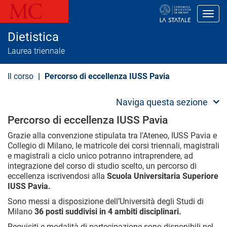
S
a
Toggl
l
t
Dietistica
a
a
Laurea triennale
l
c
o
Il corso
Percorso di eccellenza IUSS Pavia
n
t
e
Naviga questa sezione
n
u
Percorso di eccellenza IUSS Pavia
t
o
Grazie alla convenzione stipulata tra l'Ateneo, IUSS Pavia e
p
Collegio di Milano, le matricole dei corsi triennali, magistrali
r
e magistrali a ciclo unico potranno intraprendere, ad
i
integrazione del corso di studio scelto, un percorso di
n
eccellenza iscrivendosi alla
Scuola Universitaria Superiore
c
i
IUSS Pavia.
p
Sono messi a disposizione dell’Università degli Studi di
a
l
Milano
36 posti suddivisi in 4 ambiti disciplinari.
e
Requisiti e modalità di partecipazione sono disponibili nel