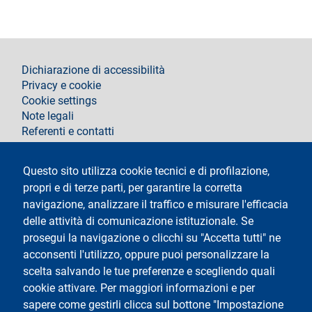
footer
Dichiarazione di accessibilità
Privacy e cookie
Cookie settings
Note legali
Referenti e contatti
Segui La Statale su
Questo sito utilizza cookie tecnici e di profilazione,
propri e di terze parti, per garantire la corretta
navigazione, analizzare il traffico e misurare l'efficacia
delle attività di comunicazione istituzionale. Se
prosegui la navigazione o clicchi su "Accetta tutti" ne
acconsenti l'utilizzo, oppure puoi personalizzare la
Testo
Università degli Studi di Milano
scelta salvando le tue preferenze e scegliendo quali
Via Festa del Perdono 7 - 20122 Milano
cookie attivare. Per maggiori informazioni e per
Tel.
+39 02 5032 5032
Posta elettronica certificata
sapere come gestirli clicca sul bottone "Impostazione